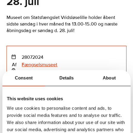
28. juli
Museet om Statsfængslet Vridsløselille holder åbent
sidste søndag i hver måned fra 13.00-15.00 og næste
åbningsdag er søndag d. 28. juli!
28
07
2024
Af
Fængselsmuseet
Consent
Details
About
Find museet på Facebook her
This website uses cookies
We use cookies to personalise content and ads, to
provide social media features and to analyse our traffic.
Gå på opdagelse i det historiske museum om
We also share information about your use of our site with
Statsfængslet Vridsløselille og se alle de udstillede
our social media, advertising and analytics partners who
klenodier, fotografier, registre og mapper fra den knap