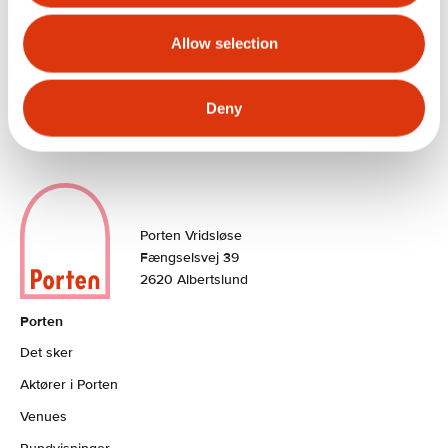
fængslet. Rundvisning i det tidligere fængsel kan
bestilles på
Porten.dk
- her kan du bestille rundvisning til
Allow selection
de fleste weekender kl. 12.00 og 14.30.
Deny
Porten Vridsløse
Fængselsvej 39
2620 Albertslund
Porten
Det sker
Aktører i Porten
Venues