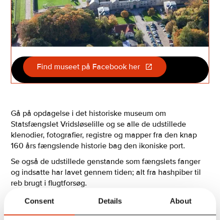
Find museet på Facebook her
Gå på opdagelse i det historiske museum om
Statsfængslet Vridsløselille og se alle de udstillede
klenodier, fotografier, registre og mapper fra den knap
160 års fængslende historie bag den ikoniske port.
Se også de udstillede genstande som fængslets fanger
og indsatte har lavet gennem tiden; alt fra hashpiber til
reb brugt i flugtforsøg.
Museets kustoder består af fængslets tidligere ansatte
Consent
Details
About
som kan besvare alle spørgsmål om livet bag tremmer,