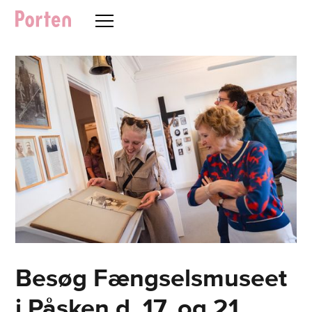
Besøg Fængselsmuseet
i Påsken d. 17. og 21.