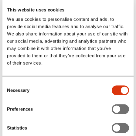
og beretter om de utrolige historier, som er sket bag
Vridsløses tykke mure.
This website uses cookies
We use cookies to personalise content and ads, to
Museets adresse er Fængselsvej 2, 1. sal., lige ved siden
provide social media features and to analyse our traffic.
af fængslet
We also share information about your use of our site with
our social media, advertising and analytics partners who
Entre kr. 25., kontant eller MobilePay ved indgangen.
may combine it with other information that you’ve
Målgruppe 10+ (for interessen især)
provided to them or that they’ve collected from your use
of their services.
En adgang til museet giver ikke adgang til selve
Consent
fængslet.
Necessary
Selection
Rundvisning i det tidligere fængsel kan bestilles på
Porten.dk
- her kan du bestille rundvisning til de fleste
Preferences
weekender kl. 12.00 og 14.30.
Statistics