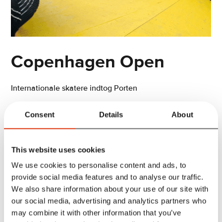
Copenhagen Open
Internationale skatere indtog Porten
Consent
Details
About
17
06
2022
This website uses cookies
We use cookies to personalise content and ads, to
provide social media features and to analyse our traffic.
We also share information about your use of our site with
Professionelle skatere fra den internationale elite,
our social media, advertising and analytics partners who
publikum og skateboard-fans fra hele verden har i denne
may combine it with other information that you’ve
måned boltret sig i København til Copenhagen Open.