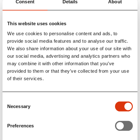
Consent
Details
About
This website uses cookies
We use cookies to personalise content and ads, to
provide social media features and to analyse our traffic.
We also share information about your use of our site with
Tilmeld dig gratis her
our social media, advertising and analytics partners who
may combine it with other information that you’ve
provided to them or that they’ve collected from your use
of their services.
Dato: tirsdag d. 5. november
Tid: 15.30-17.00
Consent
Lokation: Vestfløjen, Porten
Necessary
Selection
Det kan være svært at være pårørende til en person med
Preferences
autisme eller ADHD, og meget ofte oplever man at stå
alene med sine spørgsmål og udfordringer. På Hans