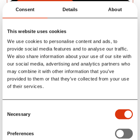
Køb billetter her
Consent
Details
About
This website uses cookies
Venue: Porten Vridsløse - Panoptikon
We use cookies to personalise content and ads, to
Døre: 20:00
provide social media features and to analyse our traffic.
Show: 21:00
We also share information about your use of our site with
our social media, advertising and analytics partners who
_____________
may combine it with other information that you’ve
Svaneborg Kardyb udspringer fra Aalborg i Nordjylland,
provided to them or that they’ve collected from your use
hvor de første gang mødtes i 2013, og hvor de allerede
of their services.
dengang diskuterede idéen om at starte en duo.
Seks år skulle der dog gå, før projektet blev realiseret.
Svaneborg Kardyb er en duo, som er et format, der giver
Consent
dem en masse plads at fylde ud eller lade stå tomt:
Necessary
Selection
“Vi nyder minimalismen og det fokus, det giver til
sammenspillet. Vi kommer fra ret forskellige musikalske
Preferences
baggrunde; Nikolaj fra Skandinavisk Jazz og Jonas fra