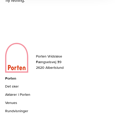
ny retning.
Porten Vridsløse
Fængselsvej 39
2620 Albertslund
Porten
Det sker
Aktører i Porten
Venues
Rundvisninger