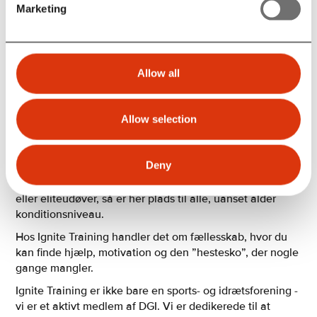
Marketing
Ignite Training er det ultimative sports- og
træningsfællesskab på Vestegnen, med medlemmer fra
hele landet.
Allow all
Vi deler en passion for træning, en aktiv livsstil og
fællesskab!
Allow selection
Hos Ignite Training dyrker vi bl.a. OCR (forhindringsløb),
HYROX inspireret, funktionel styrketræning, trail og
almindelige løb.
Deny
Ligegyldigt om du er nybegynder, erfaren atlet, motionist
eller eliteudøver, så er her plads til alle, uanset alder
konditionsniveau.
Hos Ignite Training handler det om fællesskab, hvor du
kan finde hjælp, motivation og den ”hestesko”, der nogle
gange mangler.
Ignite Training er ikke bare en sports- og idrætsforening -
vi er et aktivt medlem af DGI. Vi er dedikerede til at