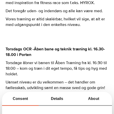
med inspiration fra fitness race som f.eks. HYROX.
Det foregår uden- og indendørs og alle kan være med.
Vores træning er altid skalérbar, hvilket vil sige, at alt er
med udgangspunkt i den enkeltes niveau.
Torsdags OCR -Åben bane og teknik træning kl. 16.30-
18.00 i Porten
Torsdage åbner vi banen til Åben Træning fra kl. 16:30 til
18:00 – kom og træn i dit eget tempo, få tips og hyg med
holdet.
Uanset niveau er du velkommen – det handler om
fællesskab, udvikling samt en masse sved og gode grin!
Consent
Details
About
Torsdags Hybrid workout (WOD) kl. 17.00-18.00 i Porten
Om torsdagen byder vi på træningstur bag murene. Det