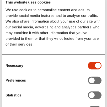
This website uses cookies
bliver en WOD, der byder på styrke, cardio og
funktionelle øvelser. Det foregår uden- og indendørs og
We use cookies to personalise content and ads, to
alle kan være med.
provide social media features and to analyse our traffic.
We also share information about your use of our site with
Også om torsdagen er vores træning skalérbar, hvilket vil
sige: hybridtræning, funktionel styrketræning og cardio -
our social media, advertising and analytics partners who
altsammenmed udgangspunkt i den enkeltes niveau.
may combine it with other information that you’ve
provided to them or that they’ve collected from your use
of their services.
Lørdags workout (WOD) kl. 10.00-11.00 i Porten
Consent
Om lørdagen byder vi på træning bag murene. Det bliver
Necessary
Selection
en WOD, der byder på styrke, cardio og funktionelle
øvelser. Det foregår uden- og indendørs og alle kan være
med.
Preferences
Også om lørdagen er vores træning skalérbar, hvilket vil
sige: hybridtræning, funktionel styrketræning og cardio -
Statistics
altsammen med udgangspunkt i den enkeltes niveau.