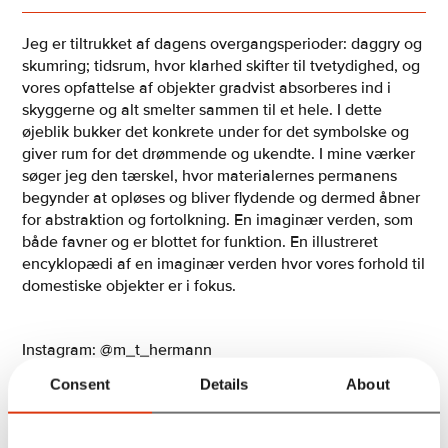
Jeg er tiltrukket af dagens overgangsperioder: daggry og
skumring; tidsrum, hvor klarhed skifter til tvetydighed, og
vores opfattelse af objekter gradvist absorberes ind i
skyggerne og alt smelter sammen til et hele. I dette
øjeblik bukker det konkrete under for det symbolske og
giver rum for det drømmende og ukendte. I mine værker
søger jeg den tærskel, hvor materialernes permanens
begynder at opløses og bliver flydende og dermed åbner
for abstraktion og fortolkning. En imaginær verden, som
både favner og er blottet for funktion. En illustreret
encyklopædi af en imaginær verden hvor vores forhold til
domestiske objekter er i fokus.
Instagram: @m_t_hermann
Consent
Details
About
Oversigt over vores aktører