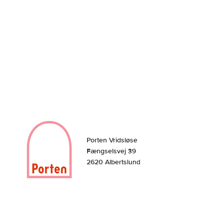
Kunstner og keramiker
Porten Vridsløse
Fængselsvej 39
2620 Albertslund