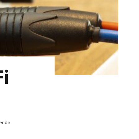
i
dende