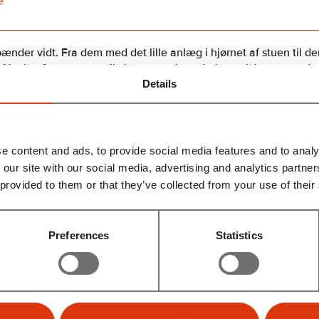
e
der vidt. Fra dem med det lille anlæg i hjørnet af stuen til d
 Nogle af os sværger til vintage grej, nogle har selvbyg og andr
r. Fælles for os alle er, at vi interesserer os for god lyd.
Details
lub aftenerne så spændende som muligt – her deltager alle medl
e på grej og musik medbragt af medlemmerne eller via besøg af
e content and ads, to provide social media features and to analy
ne vil fremvise deres produkter.
 our site with our social media, advertising and analytics partn
råd med hinanden omkring forbedringer og setup, man selv nemt
 provided to them or that they’ve collected from your use of their
 at vi har vores helt eget lokale samt vores eget “reference” anl
 sammenligne medbragt grej på.
Preferences
Statistics
bet og i debatten på vores Facebook side
i Klub
jektivt! Derfor er der plads til alle hos os!