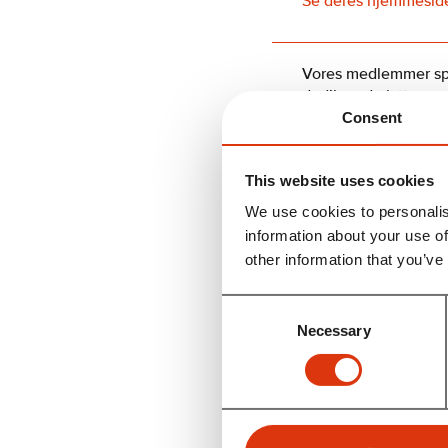
Se deres hjemmesid
Vores medlemmer spæn
dedikerede lytterum.
fra førende producente
Consent
Vi prøver at gøre k
This website uses cookies
Det kan være at lytt
We use cookies to personalis
producenter, der ger
information about your use of
Vi deler også gode 
other information that you’ve
derhjemme.
Unikt for klubben er,
Consent
lytte til samt til at
Necessary
Selection
Vær med i fællesska
Storkøbenhavns Hi-F
Husk at god lyd er sub