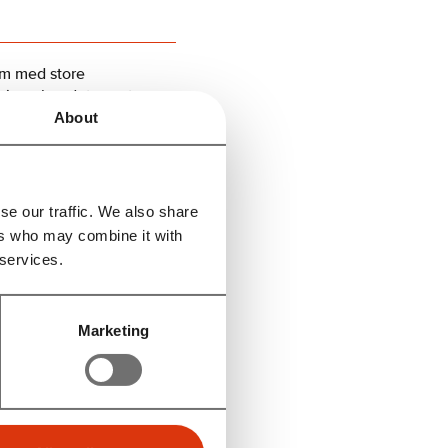
em med store
e igen har det nyeste
About
emmer.
 forhandlere og
se our traffic. We also share
ers who may combine it with
 kan prøve
 services.
æg som bruges til at
Marketing