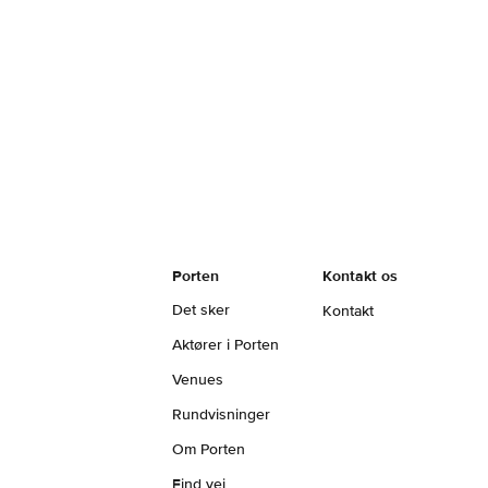
Ignite Training - Det ultimative sports- og
træningsfællesskab på Vestegnen, med medlemmer
fra hele landet.
Porten
Kontakt os
Det sker
Kontakt
Aktører i Porten
Venues
Rundvisninger
Om Porten
Find vej