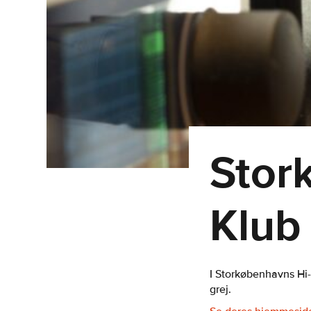
Stor
Klub
I Storkøbenhavns Hi
grej.