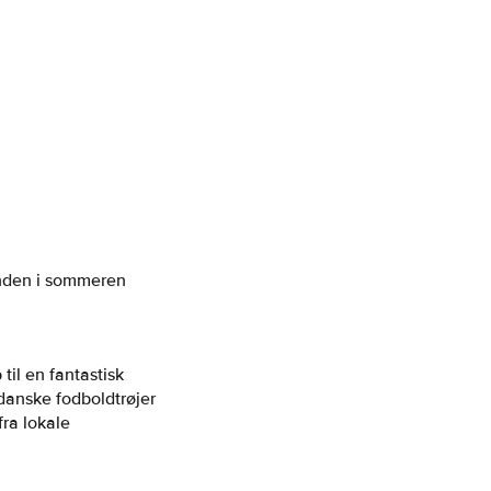
unden i sommeren
l en fantastisk
 danske fodboldtrøjer
fra lokale