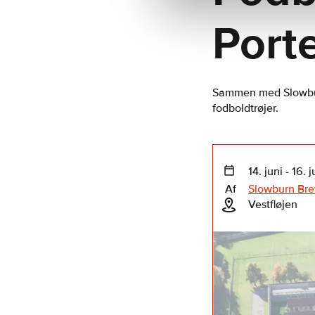
Port
Sammen med Slowburn
fodboldtrøjer.
14. juni - 16. j
Af
Slowburn Br
Vestfløjen