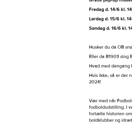
Gratis pop-up muse
Fredag d. 14/6 kl. 1
Lørdag d. 15/6 kl. 1
Søndag d. 16/6 kl. 
Husker du da OB snø
Eller da B1903 slog
Hvad med dengang D
Hvis ikke, så er der
2024!
Vær med når Fodbol
fodboldudstilling. I
fortælle historien o
boldklubber og idræt