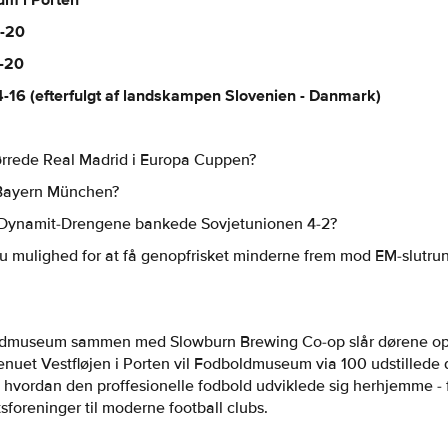
um i Porten
4-20
4-20
14-16 (efterfulgt af landskampen Slovenien - Danmark)
rrede Real Madrid i Europa Cuppen?
 Bayern München?
ynamit-Drengene bankede Sovjetunionen 4-2?
 nu mulighed for at få genopfrisket minderne frem mod EM-slutr
dmuseum sammen med Slowburn Brewing Co-op slår dørene op ti
 venuet Vestfløjen i Porten vil Fodboldmuseum via 100 udstillede
m hvordan den proffesionelle fodbold udviklede sig herhjemme - 
sforeninger til moderne football clubs.