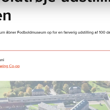
en
 åbner Fodboldmuseum op for en farverig udstilling af 100 d
uni
ewing Co-op